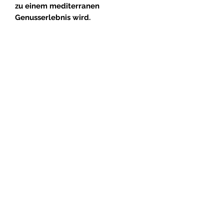
zu einem mediterranen
Genusserlebnis wird.
Do Not Sell My Personal
Information
Impressum
Datenschutz
Widerrufsbehrung
Abonniere unseren Newsletter und erhalte 
Infos rund um Olivenöl & Griechenland
Email
*