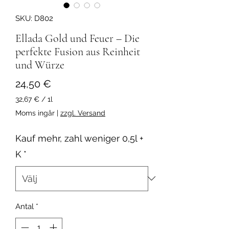
SKU: D802
Ellada Gold und Feuer – Die
perfekte Fusion aus Reinheit
und Würze
Pris
24,50 €
32,67 €
/
1l
32,67 €
Moms ingår
|
zzgl. Versand
per
1
Kauf mehr, zahl weniger 0,5l +
liter
K
*
Antal
*