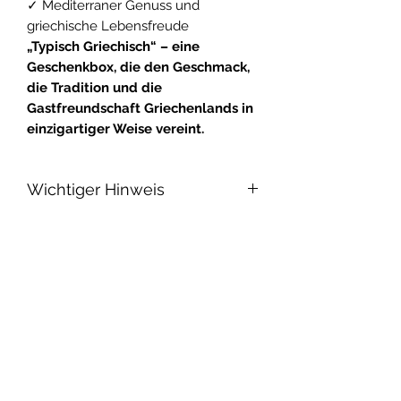
✓ Mediterraner Genuss und
griechische Lebensfreude
„Typisch Griechisch“ – eine
Geschenkbox, die den Geschmack,
die Tradition und die
Gastfreundschaft Griechenlands in
einzigartiger Weise vereint.
Wichtiger Hinweis
Ab 18! Dieses Produkt enthält
Alkohol und darf nicht an Personen
unter dem gesetzlichen
Mindestalter abgegeben werden.
Do Not Sell My Personal
Eine Lieferung an Minderjährige ist
Information
nicht möglich.
Mit Ihrer Bestellung bestätigen Sie,
Impressum
dass Sie das gesetzlich
vorgeschriebene Mindestalter