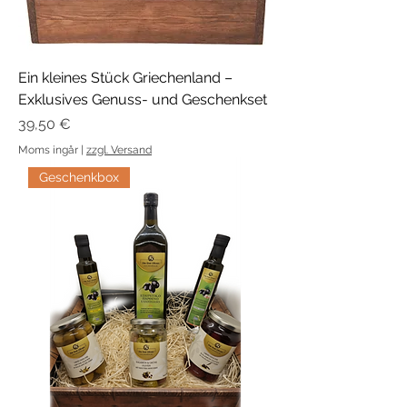
Ein kleines Stück Griechenland –
Exklusives Genuss- und Geschenkset
Pris
39,50 €
Moms ingår
|
zzgl. Versand
Geschenkbox