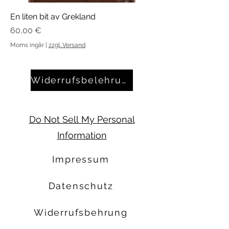
En liten bit av Grekland
Pris
60,00 €
Moms ingår
|
zzgl. Versand
Widerrufsbelehrung
Do Not Sell My Personal
Information
Impressum
Datenschutz
Widerrufsbehrung